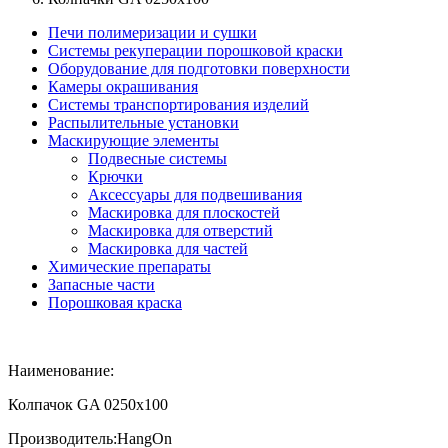
Печи полимеризации и сушки
Системы рекуперации порошковой краски
Оборудование для подготовки поверхности
Камеры окрашивания
Системы транспортирования изделий
Распылительные установки
Маскирующие элементы
Подвесные системы
Крючки
Аксессуары для подвешивания
Маскировка для плоскостей
Маскировка для отверстий
Маскировка для частей
Химические препараты
Запасные части
Порошковая краска
Наименование:
Колпачок GA 0250х100
Производитель:
HangOn