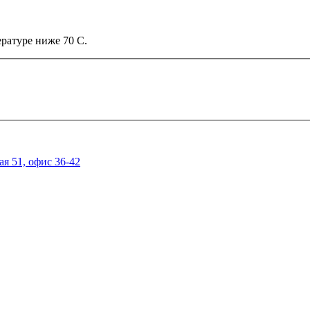
ратуре ниже 70 С.
ая 51, офис 36-42