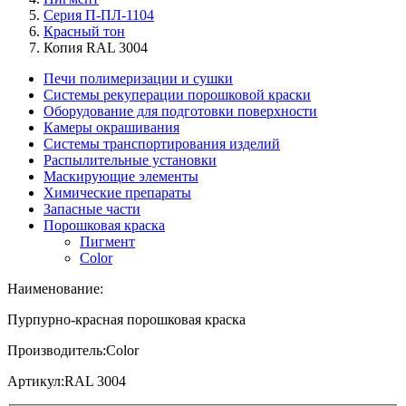
Серия П-ПЛ-1104
Красный тон
Копия RAL 3004
Печи полимеризации и сушки
Системы рекуперации порошковой краски
Оборудование для подготовки поверхности
Камеры окрашивания
Системы транспортирования изделий
Распылительные установки
Маскирующие элементы
Химические препараты
Запасные части
Порошковая краска
Пигмент
Color
Наименование:
Пурпурно-красная порошковая краска
Производитель:
Color
Артикул:
RAL 3004